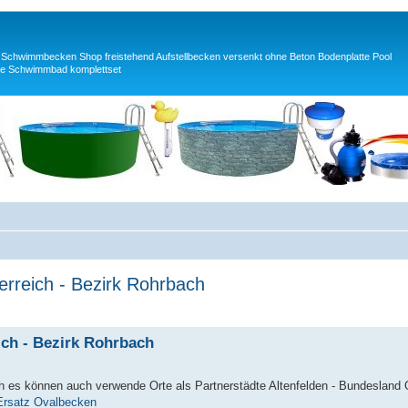
 Schwimmbecken Shop freistehend Aufstellbecken versenkt ohne Beton Bodenplatte Pool
e Schwimmbad komplettset
erreich - Bezirk Rohrbach
ich - Bezirk Rohrbach
h es können auch verwende Orte als Partnerstädte Altenfelden - Bundesland O
e Ersatz Ovalbecken