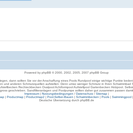
Powered by phpBB © 2000, 2002, 2005, 2007 phpBB Group
en, dann sollten Sie vor der Anschaffung eines Pools Rundpool einige wichtige Punkte bedenk
n und anderen Schmutzquellen aufstellen. Denn umso weniger Schmutz in Ihren Schwimmbad Sta
stellbecken Rechteckbecken Ovalpool Achtformpool Aufstellpool Gartenbecken Holzpool. Selbst
ross geschrieben. Sandfilteranlagen und Poolpumpe sollten daher gut zusammen passen damit der 
Impressum
|
Nutzungsbedingungen
/
Datenschutz
/
Sitemap
|
map
|
Productmap
|
Productmap2
|
Pool-Selber-Bauen
|
Schwimmbecken
|
Pools
|
Swimmingpool
Deutsche Übersetzung durch phpBB.de