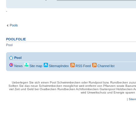
-
Pools
POOLFOLIE
Pool
Pool
News
Site map
SitemapIndex
RSS Feed
Channel list
Ueberlegen Sie sich einen Pool Schwimmbecken oder Rundpool bzw. Rundbecken zuzuleg
Sollten Sie das neue Schwimmbecken moeglichst weit entfernt von Pflanzen sowie Baeume
viel Zeit und Geld bei Ovalbecken Rundbecken Achtformbecken Gartenpool Holzbecken Auf
wird Umweltschutz und Energie sparen g
|
Site