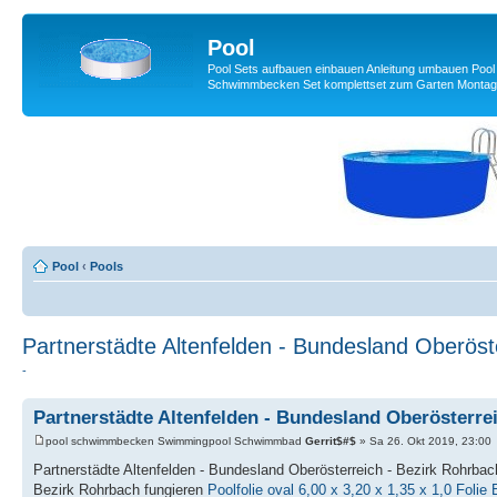
Pool
Pool Sets aufbauen einbauen Anleitung umbauen Pool
Schwimmbecken Set komplettset zum Garten Montag
Pool
‹
Pools
Partnerstädte Altenfelden - Bundesland Oberöst
-
Partnerstädte Altenfelden - Bundesland Oberösterre
pool schwimmbecken Swimmingpool Schwimmbad
Gerrit$#$
» Sa 26. Okt 2019, 23:00
Partnerstädte Altenfelden - Bundesland Oberösterreich - Bezirk Rohrbac
Bezirk Rohrbach fungieren
Poolfolie oval 6,00 x 3,20 x 1,35 x 1,0 Foli