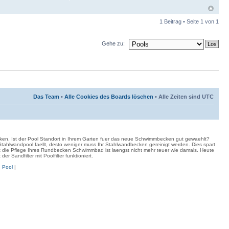
1 Beitrag • Seite
1
von
1
Gehe zu:
Das Team
•
Alle Cookies des Boards löschen
• Alle Zeiten sind UTC
en. Ist der Pool Standort in Ihrem Garten fuer das neue Schwimmbecken gut gewaehlt?
hlwandpool faellt, desto weniger muss Ihr Stahlwandbecken gereinigt werden. Dies spart
 die Pflege Ihres Rundbecken Schwimmbad ist laengst nicht mehr teuer wie damals. Heute
Sandfilter mit Poolfilter funktioniert.
|
Pool
|