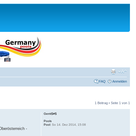
FAQ
Anmelden
1 Beitrag • Seite
1
von
1
Gerrit$#$
Pools
Pool:
So 14. Dez 2014, 15:08
berösterreich -