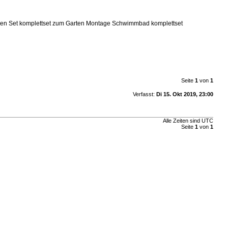
ken Set komplettset zum Garten Montage Schwimmbad komplettset
Seite
1
von
1
Verfasst:
Di 15. Okt 2019, 23:00
Alle Zeiten sind UTC
Seite
1
von
1